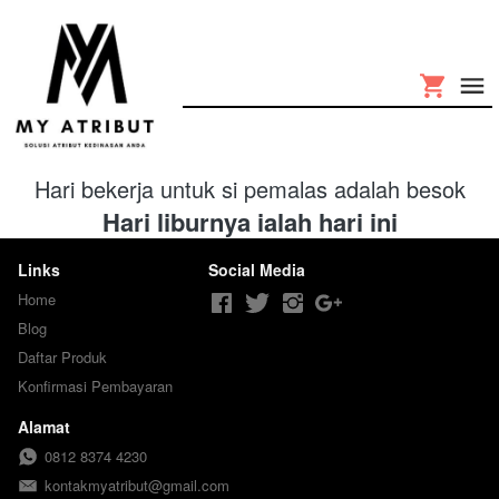
Hari bekerja untuk si pemalas adalah besok
Hari liburnya ialah hari ini
Links
Social Media
Home
Blog
Daftar Produk
Konfirmasi Pembayaran
Alamat
0812 8374 4230
kontakmyatribut@gmail.com