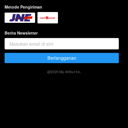
Metode Pengiriman
Berita Newsletter
Berlangganan
`
@
2026
My Atribut Inc.