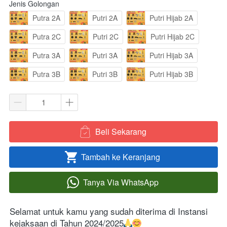
Jenis Golongan
Putra 2A
Putri 2A
Putri Hijab 2A
Putra 2C
Putri 2C
Putri Hijab 2C
Putra 3A
Putri 3A
Putri Hijab 3A
Putra 3B
Putri 3B
Putri Hijab 3B
Beli Sekarang
`
Tambah ke Keranjang
`
Tanya Via WhatsApp
`
Selamat untuk kamu yang sudah diterima di Instansi 
kejaksaan di Tahun 2024/2025