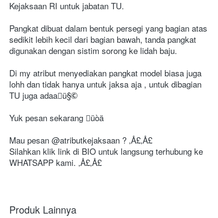
Kejaksaan RI untuk jabatan TU.

Pangkat dibuat dalam bentuk persegi yang bagian atas 
sedikit lebih kecil dari bagian bawah, tanda pangkat 
digunakan dengan sistim sorong ke lidah baju.

Di my atribut menyediakan pangkat model biasa juga 
lohh dan tidak hanya untuk jaksa aja , untuk dibagian 
TU juga adaaü§
Yuk pesan sekarang üòä

Mau pesan @atributkejaksaan ? ‚Å£‚Å£

Silahkan klik link di BIO untuk langsung terhubung ke 
WHATSAPP kami. ‚Å£‚Å£
Produk Lainnya