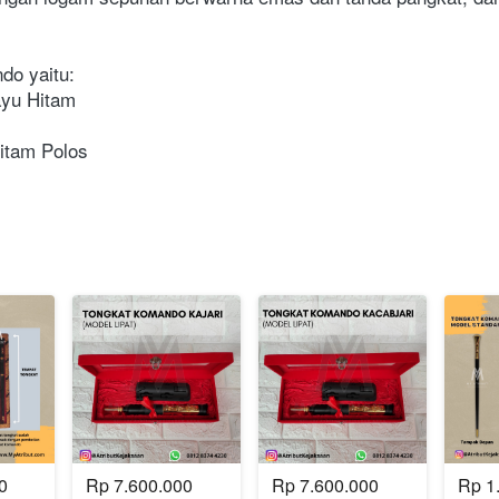
 yaitu:

u Hitam

itam Polos
0
Rp 7.600.000
Rp 7.600.000
Rp 1