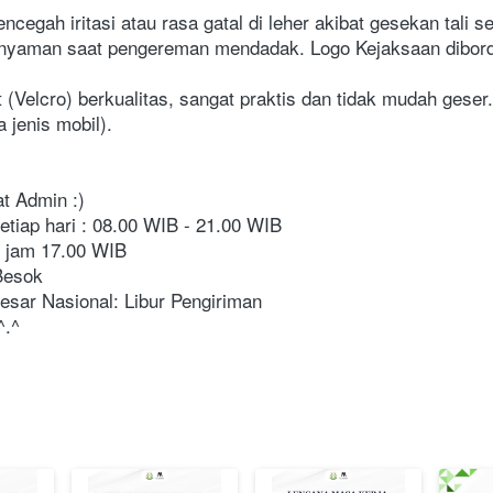
encegah iritasi atau rasa gatal di leher akibat gesekan tali s
 nyaman saat pengereman mendadak. Logo Kejaksaan dibord
elcro) berkualitas, sangat praktis dan tidak mudah geser.
 jenis mobil).
at Admin :)
tiap hari : 08.00 WIB - 21.00 WIB
p jam 17.00 WIB
Besok
esar Nasional: Libur Pengiriman
^.^