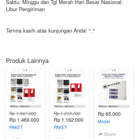
Sabtu, Minggu dan Tgl Merah Hari Besar Nasional: 
Libur Pengiriman
Terima kasih atas kunjungan Anda! ^.^
Produk Lainnya
Rp 1.547.000
Rp 1.212.000
Rp 65.000
Rp 1.469.000
Rp 1.162.000
Model
PAKET
PAKET
Cembung Satya
ATRIBUT PDU
ATRIBUT PDU
Lencana ASN
Share