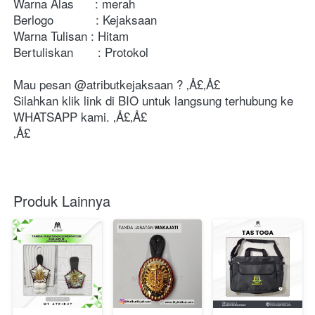
Warna Alas      : merah

Berlogo            : Kejaksaan

Warna Tulisan : Hitam

Bertuliskan       : Protokol

Mau pesan @atributkejaksaan ? ‚Å£‚Å£

Silahkan klik link di BIO untuk langsung terhubung ke 
WHATSAPP kami. ‚Å£‚Å£

‚Å£
Produk Lainnya